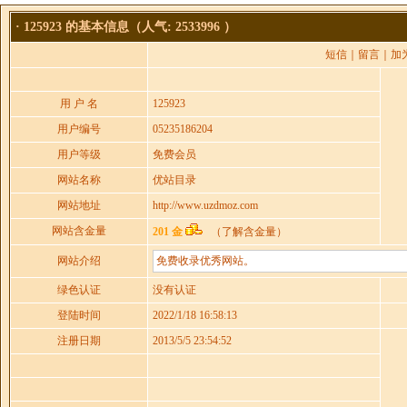
·
125923
的基本信息（人气: 2533996 ）
短信
｜
留言
｜
加
用 户 名
125923
用户编号
05235186204
用户等级
免费会员
网站名称
优站目录
网站地址
http://www.uzdmoz.com
网站含金量
201 金
（
了解含金量
）
网站介绍
免费收录优秀网站。
绿色认证
没有认证
登陆时间
2022/1/18 16:58:13
注册日期
2013/5/5 23:54:52